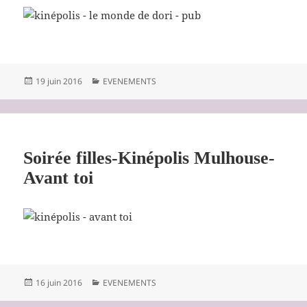
Publié
Catégories
19 juin 2016
EVENEMENTS
le
Soirée filles-Kinépolis Mulhouse-
Avant toi
Publié
Catégories
16 juin 2016
EVENEMENTS
le