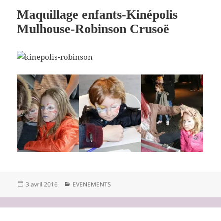
Maquillage enfants-Kinépolis
Mulhouse-Robinson Crusoë
Publié
Catégories
3 avril 2016
EVENEMENTS
le