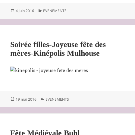
Publié
Catégories
4 juin 2016
EVENEMENTS
le
Soirée filles-Joyeuse fête des
mères-Kinépolis Mulhouse
Publié
Catégories
19 mai 2016
EVENEMENTS
le
Fête Médiévale Buhl