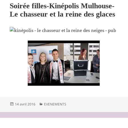
Soirée filles-Kinépolis Mulhouse-
Le chasseur et la reine des glaces
Publié
Catégories
14 avril 2016
EVENEMENTS
le