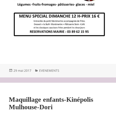
Publié
Catégories
29 mai 2017
EVENEMENTS
le
Maquillage enfants-Kinépolis
Mulhouse-Dori